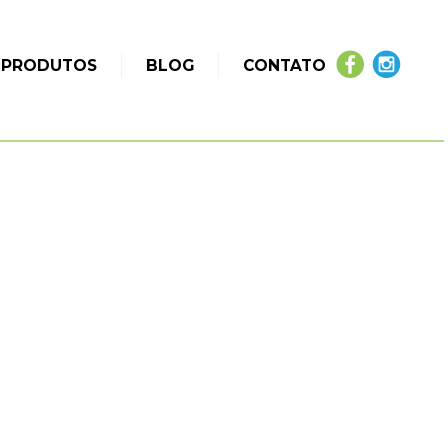
 PRODUTOS
BLOG
CONTATO