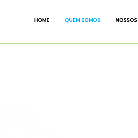
HOME
QUEM SOMOS
NOSSOS